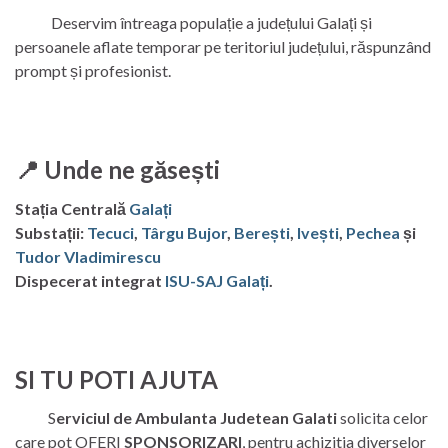
Deservim întreaga populație a județului Galați și
persoanele aflate temporar pe teritoriul județului, răspunzând
prompt și profesionist.
📍
Unde ne găsești
Stația Centrală
Galați
Substații:
Tecuci
,
Târgu Bujor
,
Berești
,
Ivești
,
Pechea
și
Tudor Vladimirescu
Dispecerat integrat
ISU-SAJ Galați
.
SI TU POTI AJUTA
S
erviciul de Ambulanta Judetean Galati
solicita celor
care pot OFERI
SPONSORIZARI
, pentru achizitia diverselor