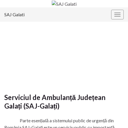
SAJ Galati
Togg
navig
Serviciul de Ambulanță Județean
Galați (SAJ-Galați)
Parte esențială a sistemului public de urgență din
România SAJ-Galați este un serviciu public cu importanță