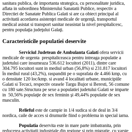
sanitara publica, de importanta strategica, cu personalitate juridica,
aflata in subordinea Ministerului Sanatatii Publice, respectiv a
Directiei de Sanatate Publica Galati si are ca obiect principal al
activitatii acordarea asistenţei medicale de urgenţă, transportul
medical asistat si transport sanitar neasistat la nivel prespitalicesc,
pentru populaţia judeţului Galaţi.
Caracteristicile populatiei deservite
Serviciul Judetean de Ambulanta Galati
ofera servicii
medicale de urgenta prespitaliceasca pentru intreaga populatie a
judetului care insumeaza 536.612 locuitori (2011), dintre care
304.795 locuitori sunt in mediul urban (56,8%) si 231.817 locuitori
în mediul rural (43,2%), raspanditi pe o suprafata de 4.466 kmp, cu
o densitate 120 loc/kmp. si avand 4 localitati urbane, municipiile
Galati si Tecuci, respectiv orasele Targu Bujor si Beresti, 56 comune
cu 180 sate.Structura pe sexe a populatiei judetului Galati se imparte
in 50,56% populaţie de sex feminin şi 49,44% populatie de sex
masculin.
Relieful
este de campie in 1/4 sudica si de deal in 3/4
nordica, caile de acces si drumurile fiind o problema in special iarna.
Populatia
deservita este in mare parte imbatranita, prin
reducerea activitatii industriale din regiune si prin migratie, cu varste