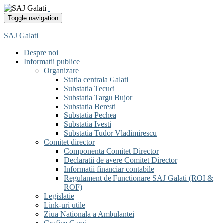
Toggle navigation
SAJ Galati
Despre noi
Informatii publice
Organizare
Statia centrala Galati
Substatia Tecuci
Substatia Targu Bujor
Substatia Beresti
Substatia Pechea
Substatia Ivesti
Substatia Tudor Vladimirescu
Comitet director
Componenta Comitet Director
Declaratii de avere Comitet Director
Informatii financiar contabile
Regulament de Functionare SAJ Galati (ROI &
ROF)
Legislatie
Link-uri utile
Ziua Nationala a Ambulantei
Grafice Garzi