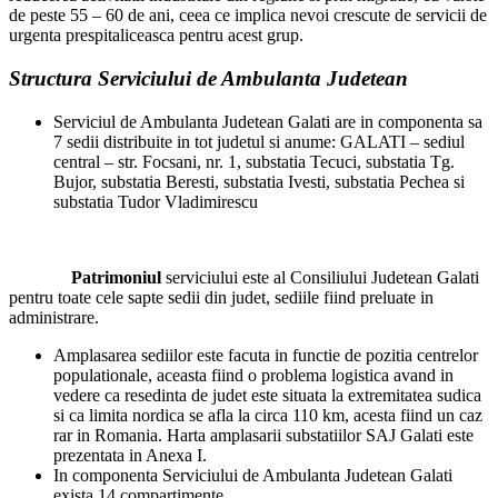
de peste 55 – 60 de ani, ceea ce implica nevoi crescute de servicii de
urgenta prespitaliceasca pentru acest grup.
Structura Serviciului de Ambulanta Judetean
Serviciul de Ambulanta Judetean Galati are in componenta sa
7 sedii distribuite in tot judetul si anume: GALATI – sediul
central – str. Focsani, nr. 1, substatia Tecuci, substatia Tg.
Bujor, substatia Beresti, substatia Ivesti, substatia Pechea si
substatia Tudor Vladimirescu
Patrimoniul
serviciului este al Consiliului Judetean Galati
pentru toate cele sapte sedii din judet, sediile fiind preluate in
administrare.
Amplasarea sediilor este facuta in functie de pozitia centrelor
populationale, aceasta fiind o problema logistica avand in
vedere ca resedinta de judet este situata la extremitatea sudica
si ca limita nordica se afla la circa 110 km, acesta fiind un caz
rar in Romania. Harta amplasarii substatiilor SAJ Galati este
prezentata in Anexa I.
In componenta Serviciului de Ambulanta Judetean Galati
exista 14 compartimente