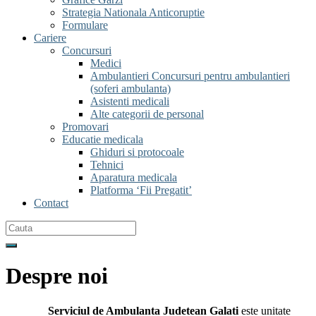
Strategia Nationala Anticoruptie
Formulare
Cariere
Concursuri
Medici
Ambulantieri
Concursuri pentru ambulantieri
(soferi ambulanta)
Asistenti medicali
Alte categorii de personal
Promovari
Educatie medicala
Ghiduri si protocoale
Tehnici
Aparatura medicala
Platforma ‘Fii Pregatit’
Contact
Search
for:
Despre noi
Serviciul de Ambulanta Judetean Galati
este unitate