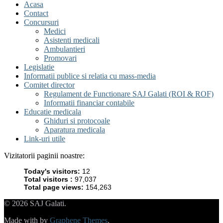
Acasa
Contact
Concursuri
Medici
Asistenti medicali
Ambulantieri
Promovari
Legislatie
Informatii publice si relatia cu mass-media
Comitet director
Regulament de Functionare SAJ Galati (ROI & ROF)
Informatii financiar contabile
Educatie medicala
Ghiduri si protocoale
Aparatura medicala
Link-uri utile
Vizitatorii paginii noastre:
Today's visitors:
12
Total visitors :
97,037
Total page views:
154,263
© 2026 SAJ Galati.
Made with
by
Graphene Themes
.