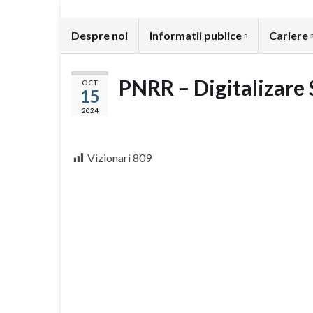
Despre noi
Informatii publice
Cariere
PNRR – Digitalizare 
OCT
15
2024
Vizionari
809