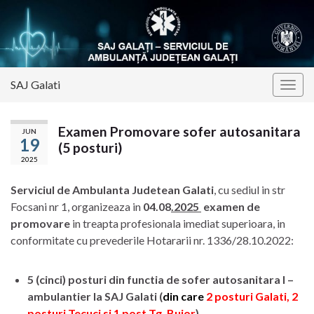
SAJ Galati
Togg
navig
Examen Promovare sofer autosanitara
JUN
19
(5 posturi)
2025
Serviciul de Ambulanta Judetean Galati
, cu sediul in str
Focsani nr 1, organizeaza in
04.08
.
2025
examen de
promovare
in treapta profesionala imediat superioara, in
conformitate cu prevederile Hotararii nr. 1336/28.10.2022:
5 (cinci) posturi din functia de sofer autosanitara I –
ambulantier la SAJ Galati (
din care
2 posturi Galati, 2
posturi Tecuci si 1 post Tg. Bujor
)