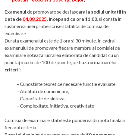
Examenul
de promovare se desfasoara
la sediul unitatii in
data de
04.08.2025
, incepand cu ora 11:00
, si consta in
sustinerea unei probe scrise stabilita de comisia de
examinare.
Durata examenului este de 1 ora si 30 minute. In cadrul
examenului de promovare fiecare membru al comisiei de
examinare noteaza lucrarea elaborata de candidat cu un
punctaj maxim de 100 de puncte, pe baza urmatoarelor
criterii
:
– Cunostinte teoretice necesare functie evaluate:
– Abilitati de comunicare;
– Capacitate de sinteza;
– Complexitate, initiativa, creativitate
Comisia de examinare stabileste ponderea din nota finala a
fiecarui criteriu.
Punctajul minim
de promovare este de
50 de puncte
.